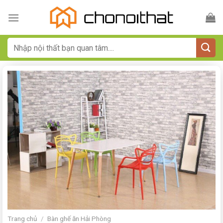
Bỏ
qua
nội
dung
Tìm
kiếm:
Trang chủ
/
Bàn ghế ăn Hải Phòng