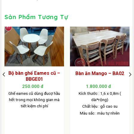
Sản Phẩm Tương Tự
Bộ bàn ghế Eames cũ –
Bàn ăn Mango – BA02
BBGE01
250.000
đ
1.800.000
đ
Ghế eames cũ dùng đucợ hầu
Kích thước : 1,6 x 0,8m (
hết trong mọi không gian mà
dài*rộng)
tiết kiệm chi phí
Chất liệu : gỗ cao su
Màu sắc : màu tự nhiên