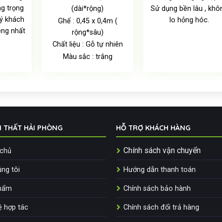
ng trọng
(dài*rộng)
Sử dụng bền lâu , khô
ý khách
lo hỏng hóc.
Ghế : 0,45 x 0,4m (
ệng nhất
rộng*sâu)
Chất liệu : Gỗ tự nhiên
Màu sắc : trắng
I THẤT HẢI PHÒNG
HỖ TRỢ KHÁCH HÀNG
Chính sách vận chuyển
 chủ
ng tôi
Hướng dẫn thanh toán
hẩm
Chính sách bảo hành
ệ hợp tác
Chính sách đổi trả hàng