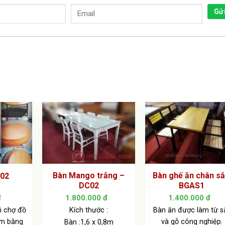
Gử
Bàn Mango trắng –
Bàn ghế ăn chân sắ
A02
DC02
BGAS1
đ
1.800.000
đ
1.400.000
đ
i chợ đồ
Kích thước :
Bàn ăn được làm từ s
àm bằng
và gỗ công nghiệp.
Bàn :1,6 x 0,8m