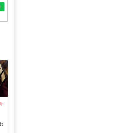
i
t-
ắt