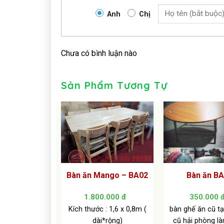
Anh
Chị
Chưa có bình luận nào
Sản Phẩm Tương Tự
ăn BA01
Bàn ăn Mango – BA02
Bàn ăn B
0.000
đ
1.800.000
đ
350.000
tại hải phòng
Kích thước : 1,6 x 0,8m (
bàn ghế ăn cũ tạ
t mới và chắc
dài*rộng)
cũ hải phòng l