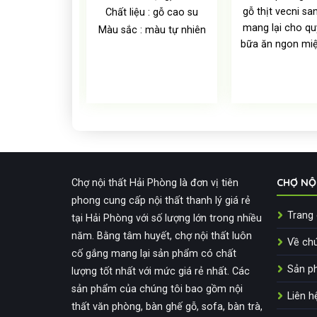
mang đến cho
gỗ thịt vecni sa
Chất liệu : gỗ cao su
gian nội thất
mang lại cho qu
Màu sắc : màu tự nhiên
as cả hợp lý
bữa ăn ngon mi
nhất
CHỢ NỘ
Chợ nội thất Hải Phòng là đơn vị tiên
phong cung cấp nội thất thanh lý giá rẻ
Trang
tại Hải Phòng với số lượng lớn trong nhiều
năm. Bằng tâm huyết, chợ nội thất luôn
Về chú
cố gắng mang lại sản phẩm có chất
Sản p
lượng tốt nhất với mức giá rẻ nhất. Các
sản phẩm của chúng tôi bao gồm nội
Liên h
thất văn phòng, bàn ghế gỗ, sofa, bàn trà,