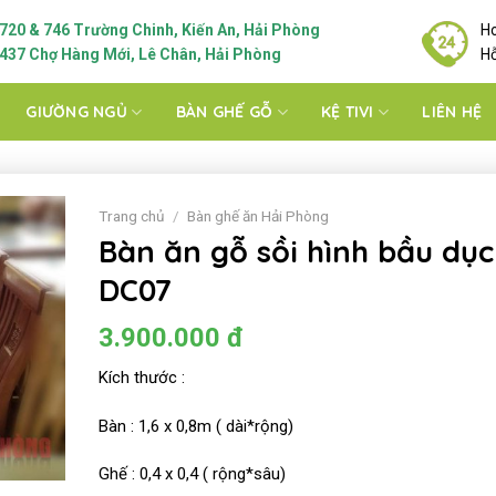
720 & 746 Trường Chinh, Kiến An, Hải Phòng
Ho
437 Chợ Hàng Mới, Lê Chân, Hải Phòng
Hỗ
GIƯỜNG NGỦ
BÀN GHẾ GỖ
KỆ TIVI
LIÊN HỆ
Trang chủ
/
Bàn ghế ăn Hải Phòng
Bàn ăn gỗ sồi hình bầu dục
DC07
3.900.000
đ
Kích thước :
Bàn : 1,6 x 0,8m ( dài*rộng)
Ghế : 0,4 x 0,4 ( rộng*sâu)