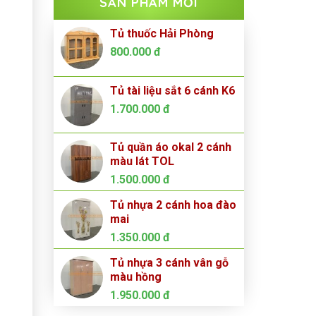
SẢN PHẨM MỚI
Tủ thuốc Hải Phòng
800.000
đ
Tủ tài liệu sắt 6 cánh K6
1.700.000
đ
Tủ quần áo okal 2 cánh
màu lát TOL
1.500.000
đ
Tủ nhựa 2 cánh hoa đào
mai
1.350.000
đ
Tủ nhựa 3 cánh vân gỗ
màu hồng
1.950.000
đ