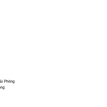
Hải Phòng
òng