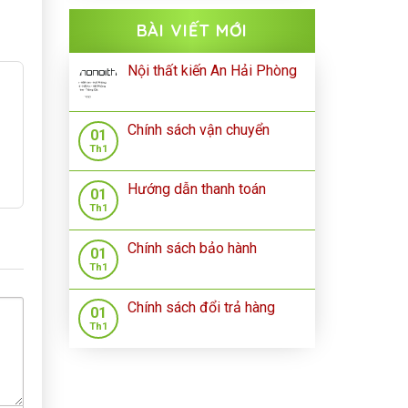
BÀI VIẾT MỚI
Nội thất kiến An Hải Phòng
Chính sách vận chuyển
01
Th1
Hướng dẫn thanh toán
01
Th1
Chính sách bảo hành
01
Th1
Chính sách đổi trả hàng
01
Th1