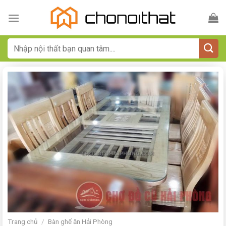
Bỏ
qua
nội
dung
Tìm
kiếm:
Trang chủ
/
Bàn ghế ăn Hải Phòng