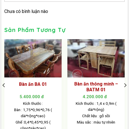
Chưa có bình luận nào
Sản Phẩm Tương Tự
Bàn ăn thông minh –
Bàn ăn BA 01
BATM 01
5.400.000
đ
4.200.000
đ
Kích thước :
Kích thước : 1,4 x 0,9m (
dài*rộng)
Bàn : 1,75*0,96*0,76 (
dài*rộng*cao)
Chất liệu : gỗ sồi
Ghế :0,4*0,45*0,95 (
Màu sắc : màu tự nhiên
rộng*sâu*cao)