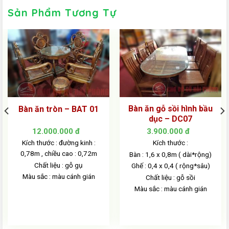
Sản Phẩm Tương Tự
Bàn ăn gỗ sồi hình bầu
Bàn ăn tròn – BAT 01
dục – DC07
12.000.000
đ
3.900.000
đ
Kích thước : đường kinh :
Kích thước :
0,78m , chiều cao : 0,72m
Bàn : 1,6 x 0,8m ( dài*rộng)
Chất liệu : gỗ gụ
Ghế : 0,4 x 0,4 ( rộng*sâu)
Màu sắc : màu cánh gián
Chất liệu : gỗ sồi
Màu sắc : màu cánh gián