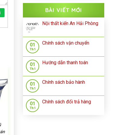
BÀI VIẾT MỚI
i
Nội thất kiến An Hải Phòng
Chính sách vận chuyển
01
Th1
Hướng dẫn thanh toán
01
Th1
Chính sách bảo hành
01
Th1
Chính sách đổi trả hàng
01
Th1
ũ
uán