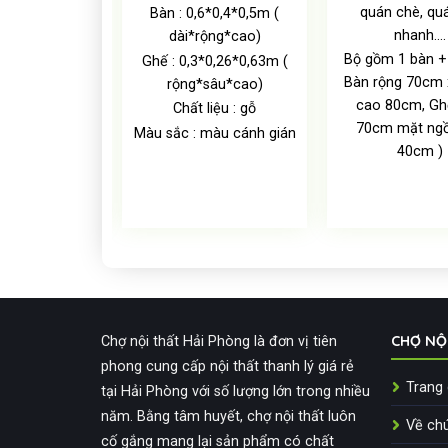
quán chè, qu
 vuông nhỏ và
Bàn : 0,6*0,4*0,5m (
nhanh….
 rất bắt mắt.
dài*rộng*cao)
cố định từ 4
Bộ gồm 1 bàn + 
Ghế : 0,3*0,26*0,63m (
còn ghế có thể
Bàn rộng 70cm
rộng*sâu*cao)
hiều màu sắc
cao 80cm, Gh
Chất liệu : gỗ
 eames như
70cm mặt ngồ
Màu sắc : màu cánh gián
g, đỏ, xanh,
40cm )
bàn ghế có thể
đa từ 1 tới 4…
CHỢ NỘ
Chợ nội thất Hải Phòng là đơn vị tiên
phong cung cấp nội thất thanh lý giá rẻ
Trang
tại Hải Phòng với số lượng lớn trong nhiều
năm. Bằng tâm huyết, chợ nội thất luôn
Về chú
cố gắng mang lại sản phẩm có chất