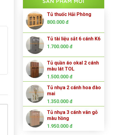
SẢN PHẨM MỚI
Tủ thuốc Hải Phòng
800.000
đ
Tủ tài liệu sắt 6 cánh K6
1.700.000
đ
Tủ quần áo okal 2 cánh
màu lát TOL
1.500.000
đ
Tủ nhựa 2 cánh hoa đào
mai
1.350.000
đ
Tủ nhựa 3 cánh vân gỗ
màu hồng
1.950.000
đ