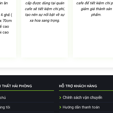
án ăn
cấp được dùng tại quán
cafe để tiết kiệm chi p
cafe sẽ tiết kiệm chi phí,
giảm giá thành sản
tạo nên sự nổi bật về sự
phẩm.
4 ghế (
xa hoa sang trọng.
 x 70cm
ế cao
i cao
I THẤT HẢI PHÒNG
HỖ TRỢ KHÁCH HÀNG
Chính sách vận chuyển
 chủ
ng tôi
Hướng dẫn thanh toán