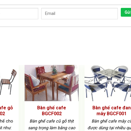
Gử
afe gỗ
Bàn ghế cafe
Bàn ghế cafe đan
02
BGCF002
mây BGCF001
ghế cho
Bàn ghế cafe cũ gỗ thịt
Bàn ghế cafe mây c
t như:
sang trọng làm bằng cao
được dùng tại nhiều q