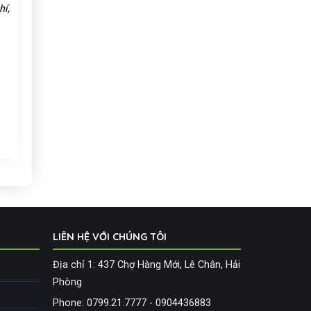
hí,
LIÊN HỆ VỚI CHÚNG TÔI
Địa chỉ 1: 437 Chợ Hàng Mới, Lê Chân, Hải
Phòng
Phone: 0799.21.7777 - 0904436883