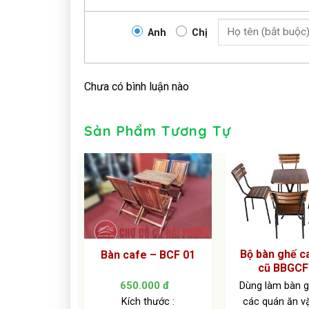
Anh
Chị
Chưa có bình luận nào
Sản Phẩm Tương Tự
e gỗ cao xu
Bộ bàn ghế c
Bàn cafe – BCF 01
g, ghế emes
cũ BBGCF
0.000
đ
650.000
đ
Dùng làm bàn 
các quán ăn vặ
 cafe kết hợp
Kích thước :