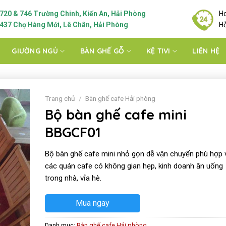
720 & 746 Trường Chinh, Kiến An, Hải Phòng
Ho
437 Chợ Hàng Mới, Lê Chân, Hải Phòng
Hỗ
GIƯỜNG NGỦ
BÀN GHẾ GỖ
KỆ TIVI
LIÊN HỆ
Trang chủ
/
Bàn ghế cafe Hải phòng
Bộ bàn ghế cafe mini
BBGCF01
Bộ bàn ghế cafe mini nhỏ gọn dễ vận chuyển phù hợp v
các quán cafe có không gian hẹp, kinh doanh ăn uống
trong nhà, vỉa hè.
Mua ngay
Danh mục:
Bàn ghế cafe Hải phòng