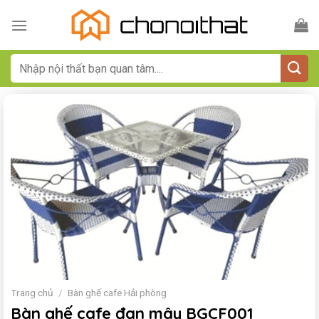
Bỏ
qua
nội
dung
Tìm
kiếm:
Trang chủ
/
Bàn ghế cafe Hải phòng
Bàn ghế cafe đan mây BGCF001