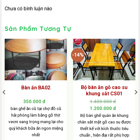
Chưa có bình luận nào
Sản Phẩm Tương Tự
-14%
Bộ bàn ăn gỗ cao su
Bàn ăn BA02
khung sắt CS01
350.000
đ
1.400.000
đ
Giá
Giá
1.200.000
đ
bàn ghế ăn cũ tại chợ đồ cũ
gốc
hiện
là:
tại
hải phòng làm bằng gỗ thịt
Bộ bàn ghế quán ăn khung
1.400.000 đ.
là:
vecni sang trọng mang lại cho
chân sắt mặt gỗ cao su được
1.200.000 
quý khách bữa ăn ngon miệng
thiết kế với kích thước tiêu
nhất
chuẩn , hiện đại rất phù hợp