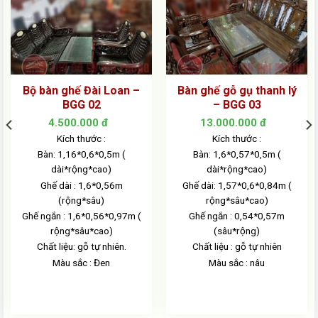
Bộ bàn ghế Đài Loan –
Bàn ghế gỗ gụ thanh lý
BGG 02
– BGG 03
4.500.000
đ
13.000.000
đ
Kích thước :
Kích thước :
Bàn: 1,16*0,6*0,5m (
Bàn: 1,6*0,57*0,5m (
dài*rộng*cao)
dài*rộng*cao)
 đ.
Ghế dài : 1,6*0,56m
Ghế dài: 1,57*0,6*0,84m (
(rộng*sâu)
rộng*sâu*cao)
Ghế ngắn : 1,6*0,56*0,97m (
Ghế ngắn : 0,54*0,57m
rộng*sâu*cao)
(sâu*rộng)
Chất liệu: gỗ tự nhiên.
Chất liệu : gỗ tự nhiên
Màu sắc : Đen
Màu sắc : nâu