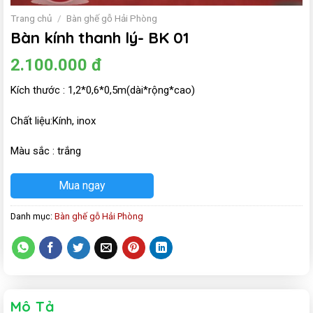
Trang chủ
/
Bàn ghế gỗ Hải Phòng
Bàn kính thanh lý- BK 01
2.100.000
đ
Kích thước : 1,2*0,6*0,5m(dài*rộng*cao)
Chất liệu:Kính, inox
Màu sắc : trắng
Mua ngay
Danh mục:
Bàn ghế gỗ Hải Phòng
Mô Tả