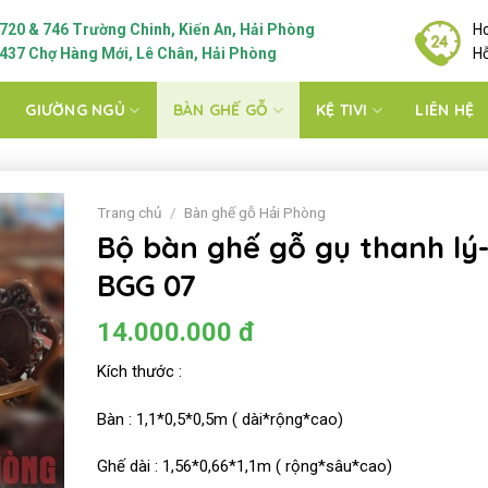
720 & 746 Trường Chinh, Kiến An, Hải Phòng
Ho
437 Chợ Hàng Mới, Lê Chân, Hải Phòng
Hỗ
GIƯỜNG NGỦ
BÀN GHẾ GỖ
KỆ TIVI
LIÊN HỆ
Trang chủ
/
Bàn ghế gỗ Hải Phòng
Bộ bàn ghế gỗ gụ thanh lý
BGG 07
14.000.000
đ
Kích thước :
Bàn : 1,1*0,5*0,5m ( dài*rộng*cao)
Ghế dài : 1,56*0,66*1,1m ( rộng*sâu*cao)