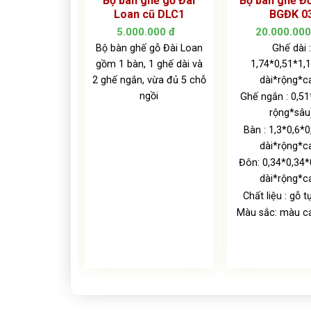
gỗ Đồng Kị-
Bộ bàn ghế gỗ Đài
Bộ bàn ghế Đồ
ĐK 04
Loan cũ DLC1
BGĐK 0
0.000
đ
5.000.000
đ
20.000.00
 thước :
Bộ bàn ghế gỗ Đài Loan
Ghế dài :
gồm 1 bàn, 1 ghế dài và
1,74*0,51*1,
ế dài :
2 ghế ngắn, vừa đủ 5 chỗ
dài*rộng*c
51*1,15m (
ngồi
ộng*cao)
Ghế ngắn : 0,51
rộng*sâu
 ngắn :
,7*1,15m (
Bàn : 1,3*0,6*
sâu*cao)
dài*rộng*c
*0,6*0,54m (
Đôn: 0,34*0,34*
ộng*cao)
dài*rộng*c
*0,34*0,38m (
Chất liệu : gỗ t
ộng*cao)
Màu sắc: màu c
 : gỗ tự nhiên
màu cánh gián