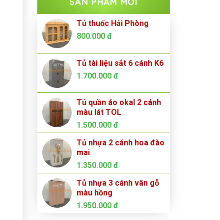
SẢN PHẨM MỚI
Tủ thuốc Hải Phòng
800.000
đ
Tủ tài liệu sắt 6 cánh K6
1.700.000
đ
Tủ quần áo okal 2 cánh
màu lát TOL
1.500.000
đ
Tủ nhựa 2 cánh hoa đào
mai
1.350.000
đ
Tủ nhựa 3 cánh vân gỗ
màu hồng
1.950.000
đ