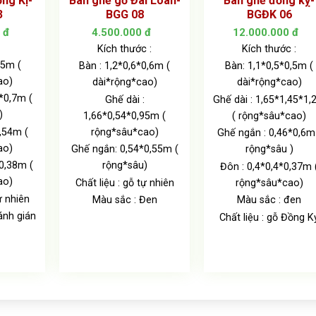
ng Kị-
Bàn ghế gỗ Đài Loan-
Bàn ghế đồng kỵ-
3
BGG 08
BGĐK 06
0
đ
4.500.000
đ
12.000.000
đ
Kích thước :
Kích thước :
15m (
Bàn : 1,2*0,6*0,6m (
Bàn: 1,1*0,5*0,5m (
ao)
dài*rộng*cao)
dài*rộng*cao)
*0,7m (
Ghế dài :
Ghế dài : 1,65*1,45*1
)
1,66*0,54*0,95m (
( rộng*sâu*cao)
0,54m (
rộng*sâu*cao)
Ghế ngắn : 0,46*0,6m
ao)
Ghế ngắn: 0,54*0,55m (
rộng*sâu )
0,38m (
rộng*sâu)
Đôn : 0,4*0,4*0,37m 
ao)
Chất liệu : gỗ tự nhiên
rộng*sâu*cao)
ự nhiên
Màu sắc : Đen
Màu sắc : đen
ánh gián
Chất liệu : gỗ Đồng K