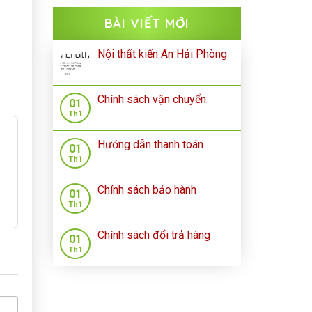
BÀI VIẾT MỚI
Nội thất kiến An Hải Phòng
Chính sách vận chuyển
01
Th1
Hướng dẫn thanh toán
01
Th1
Chính sách bảo hành
01
Th1
Chính sách đổi trả hàng
01
Th1