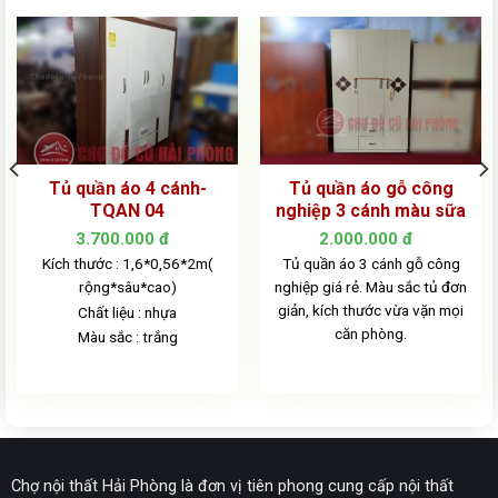
Tủ quần áo 4 cánh-
Tủ quần áo gỗ công
TQAN 04
nghiệp 3 cánh màu sữa
3.700.000
đ
2.000.000
đ
Kích thước : 1,6*0,56*2m(
Tủ quần áo 3 cánh gỗ công
rộng*sâu*cao)
nghiệp giá rẻ. Màu sắc tủ đơn
giản, kích thước vừa vặn mọi
Chất liệu : nhựa
căn phòng.
Màu sắc : trắng
Chợ nội thất Hải Phòng là đơn vị tiên phong cung cấp nội thất