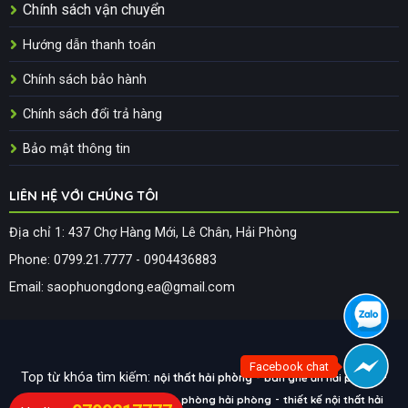
Chính sách vận chuyển
Hướng dẫn thanh toán
Chính sách bảo hành
Chính sách đổi trả hàng
Bảo mật thông tin
LIÊN HỆ VỚI CHÚNG TÔI
Địa chỉ 1: 437 Chợ Hàng Mới, Lê Chân, Hải Phòng
Phone: 0799.21.7777 - 0904436883
Email: saophuongdong.ea@gmail.com
Facebook chat
Top từ khóa tìm kiếm:
-
-
nội thất hải phòng
bàn ghế ăn hải phòng
-
-
thiết kế nội thất hải
sofa hải phòng
nội thất văn phòng hải phòng