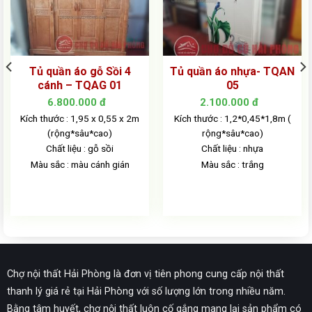
Tủ quần áo gỗ Sồi 4
Tủ quần áo nhựa- TQAN
cánh – TQAG 01
05
6.800.000
đ
2.100.000
đ
Kích thước : 1,95 x 0,55 x 2m
Kích thước : 1,2*0,45*1,8m (
(rộng*sâu*cao)
rộng*sâu*cao)
Chất liệu : gỗ sồi
Chất liệu : nhựa
Màu sắc : màu cánh gián
Màu sắc : trắng
Chợ nội thất Hải Phòng là đơn vị tiên phong cung cấp nội thất
thanh lý giá rẻ tại Hải Phòng với số lượng lớn trong nhiều năm.
Bằng tâm huyết, chợ nội thất luôn cố gắng mang lại sản phẩm có