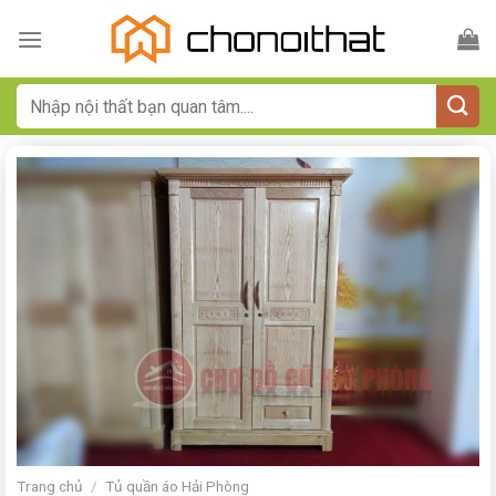
Bỏ
qua
nội
dung
Tìm
kiếm:
Trang chủ
/
Tủ quần áo Hải Phòng