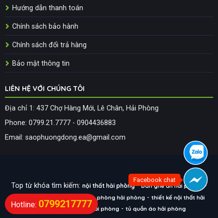
Hướng dẫn thanh toán
Chính sách bảo hành
Chính sách đổi trả hàng
Bảo mật thông tin
LIÊN HỆ VỚI CHÚNG TÔI
Địa chỉ 1: 437 Chợ Hàng Mới, Lê Chân, Hải Phòng
Phone: 0799.21.7777 - 0904436883
Email: saophuongdong.ea@gmail.com
Facebook chat
Top từ khóa tìm kiếm:
-
-
nội thất hải phòng
bàn ghế ăn hải phòng
-
-
thiết kế nội thất hải
sofa hải phòng
nội thất văn phòng hải phòng
0799217777
Hotline:
-
-
phòng
bàn ghế gỗ hải phòng
tủ quần áo hải phòng