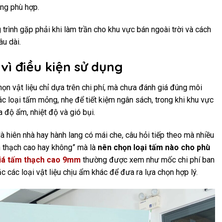
ông phù hợp.
trình gặp phải khi làm trần cho khu vực bán ngoài trời và cách
u dài.
 vì điều kiện sử dụng
ọn vật liệu chỉ dựa trên chi phí, mà chưa đánh giá đúng môi
ác loại tấm mỏng, nhẹ để tiết kiệm ngân sách, trong khi khu vực
 độ ẩm, nhiệt độ và gió bụi.
là hiên nhà hay hành lang có mái che, câu hỏi tiếp theo mà nhiều
n thạch cao hay không” mà là
nên chọn loại tấm nào cho phù
iá tấm thạch cao 9mm
thường được xem như mốc chi phí ban
 các loại vật liệu chịu ẩm khác để đưa ra lựa chọn hợp lý.