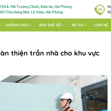
720 & 746 Trường Chinh, Kiến An, Hải Phòng
Ho
437 Chợ Hàng Mới, Lê Chân, Hải Phòng
Hỗ
GIƯỜNG NGỦ
BÀN GHẾ GỖ
KỆ TIVI
LIÊN HỆ
àn thiện trần nhà cho khu vực