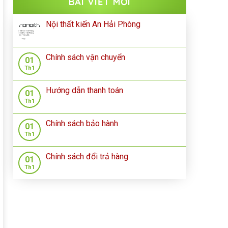
BÀI VIẾT MỚI
Nội thất kiến An Hải Phòng
Chính sách vận chuyển
01
Th1
Hướng dẫn thanh toán
01
Th1
Chính sách bảo hành
01
Th1
Chính sách đổi trả hàng
01
Th1