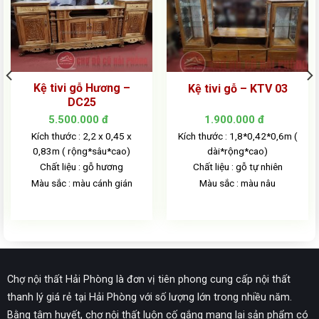
Kệ tivi gỗ Hương –
Kệ tivi gỗ – KTV 03
DC25
5.500.000
đ
1.900.000
đ
Kích thước : 2,2 x 0,45 x
Kích thước : 1,8*0,42*0,6m (
0,83m ( rộng*sâu*cao)
dài*rộng*cao)
Chất liệu : gỗ hương
Chất liệu : gỗ tự nhiên
Màu sắc : màu cánh gián
Màu sắc : màu nâu
Chợ nội thất Hải Phòng là đơn vị tiên phong cung cấp nội thất
thanh lý giá rẻ tại Hải Phòng với số lượng lớn trong nhiều năm.
Bằng tâm huyết, chợ nội thất luôn cố gắng mang lại sản phẩm có