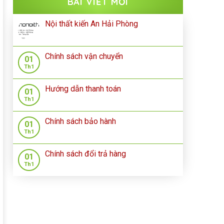
BÀI VIẾT MỚI
Nội thất kiến An Hải Phòng
Chính sách vận chuyển
01
Th1
Hướng dẫn thanh toán
01
Th1
Chính sách bảo hành
01
Th1
Chính sách đổi trả hàng
01
Th1