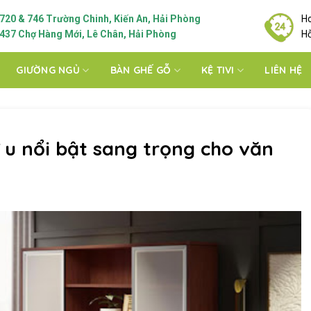
720 & 746 Trường Chinh, Kiến An, Hải Phòng
Ho
437 Chợ Hàng Mới, Lê Chân, Hải Phòng
Hỗ
GIƯỜNG NGỦ
BÀN GHẾ GỖ
KỆ TIVI
LIÊN HỆ
 u nổi bật sang trọng cho văn